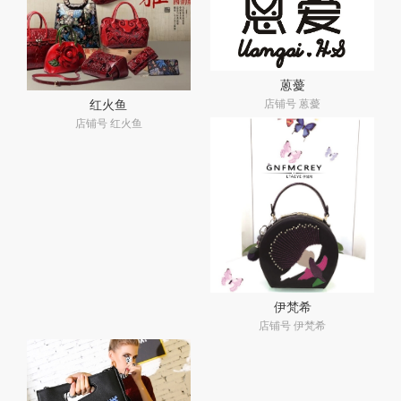
蒽薆
店铺号 蒽薆
红火鱼
店铺号 红火鱼
伊梵希
店铺号 伊梵希