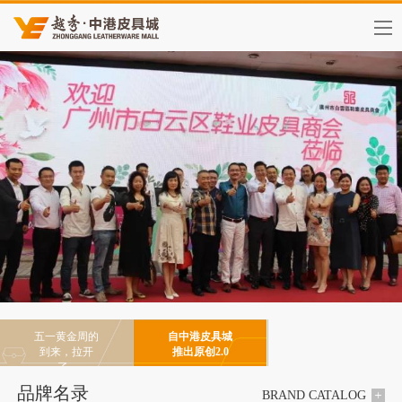
五一黄金周的
自中港皮具城
到来，拉开
推出原创2.0
了...
后...
品牌名录
BRAND CATALOG