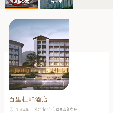
酒店公寓
写字楼
百里杜鹃酒店
贵州省毕节市黔西县普底乡
项目位置