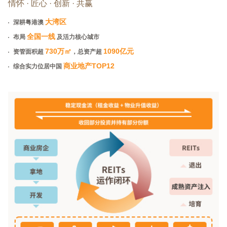
情怀 · 匠心 · 创新 · 共赢
大湾区
深耕粤港澳
全国一线
布局
及活力核心城市
730万
㎡
1090亿元
资管面积超
，总资产超
商业地产TOP12
综合实力位居中国