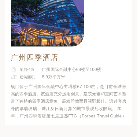
广州四季酒店
广州国际金融中心68楼至100楼
项目位置
8.9万平方米
建筑面积
项目位于广州国际金融中心主塔楼67-100层，是目前全球最
高的四季酒店。该酒店充分运用创意、建筑元素和空间艺术塑
造了独特的四季酒店意象，高端雅致而且视野极佳。透过客房
外的幕墙玻璃，珠江及日新月异的城市景观尽收眼底。2021
年，广州四季酒店第七度卫冕FTG（Forbes Travel Guide）
福布斯旅游指南五星酒店称号。