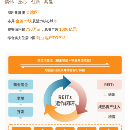
情怀 · 匠心 · 创新 · 共赢
大湾区
深耕粤港澳
全国一线
布局
及活力核心城市
730万
㎡
1090亿元
资管面积超
，总资产超
商业地产TOP12
综合实力位居中国