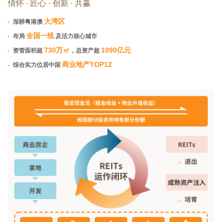
情怀 · 匠心 · 创新 · 共赢
大湾区
深耕粤港澳
全国一线
布局
及活力核心城市
730万
㎡
1090亿元
资管面积超
，总资产超
商业地产TOP12
综合实力位居中国