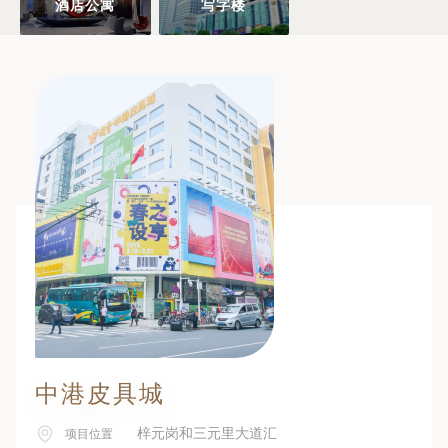
酒店公寓
写字楼
中港皮具城
梓元岗和三元里大道汇
项目位置