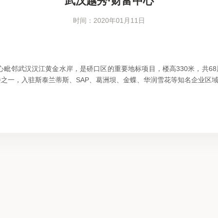
武汉越秀·财富中心
时间：2020年01月11日
心毗邻武汉汉江黄金水岸，是硚口区的重要地标项目，楼高330米，共6
之一，入驻斯泰兰蒂斯、SAP、葛洲坝、金蝶、华润雪花等知名企业区