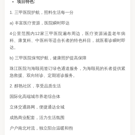
项目特色:
1. 三甲医院护航，照料生活每一分
a) 丰富医疗资源，医院瞬时即达
4公里范围内12家三甲医院遍布周边，医疗资源涵盖老年病
科、康复科、中医科等适合长者的特色科目，就医看诊瞬时即
达。
b) 三甲医院保驾护航，健康照护提高保障
珠江医院与海颐苑签订绿色通道服务，为海颐苑的长者提供紧
急救援、双向转诊、定期巡诊服务。
2. 醇熟社区，享受品质生活
国际化高端城市养老综合体
立体交通路网，便捷通达全城
成熟商业配套，活力生活氛围
户户南北对流，独立阳台温暖和煦