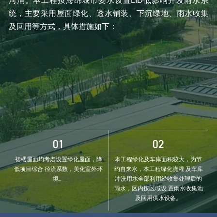
河涌。本工程按海绵城市要求设置LID低影响开发雨水系
统，主要采用屋面绿化、透水铺装、下沉绿地、雨水收集
及回用等方式，具体措施如下：
裙楼屋面均考虑设置绿化屋面，降
本工程绿化及车库面积较大，为节
低项目综合
径流系数，美化室外环
约自来水，本工程绿化浇灌
及车库
境。
冲洗用水全部利用经收集处理后的
雨水，区内按区域设
置雨水收集池
及回用供水设备。