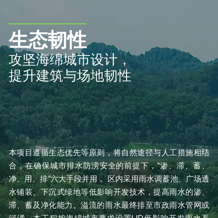
生态韧性
攻坚海绵城市设计，
提升建筑与场地韧性
本项目遵循生态优先等原则，将自然途径与人工措施相结
合，在确保城市排水防涝安全的前提下，“渗、滞、蓄、
净、用、排”六大手段并用， 区内采用雨水调蓄池、广场透
水铺装、下沉式绿地等低影响开发技术，提高雨水的渗、
滞、蓄及净化能力。溢流的雨水最终排至市政雨水管网或