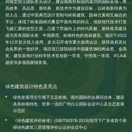
何镜堂院士团队牵头设计，建设规格对标国内成功的国际会场，将
高效率、高品质、新经典、新技术作为建设目标，以岭南新经典为
切入点，通过中国典范设计形制与岭南建筑、园林元素相互融合的
手法，体现了岭南园林式叠层平面布局的特点，借助现代技术打造
飞扬汇聚的造型立面，凸显了昂扬向上的时代风貌，最终将其建设
成为具有国际水准、中国典范、岭南特色的地标建筑。项目于2022
年12月首次投入使用，多次召开省市重大政商会议，获得政府及社
会各界的一致好评。项目现已获陆续得中国建筑钢结构金奖、金禹
奖、建筑装饰行业科学技术奖创新一等奖、中照奖一等奖、IFLA卓
越奖等多项国家级奖项。
绿色建筑设计特色及亮点
绿色发展理念引领下立足岭南、面向国际的会展综合体，建设
具有岭南特色、世界一流的广州白云国际会议中心及生态发展
示范区
《绿色建筑评价标准》(GB/T50378-2019)指导下广东省首个获
得绿色建筑三星级预评价认证的会议中心